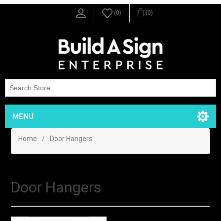
(0)
(0)
MENU
Home
/
Door Hangers
Door Hangers